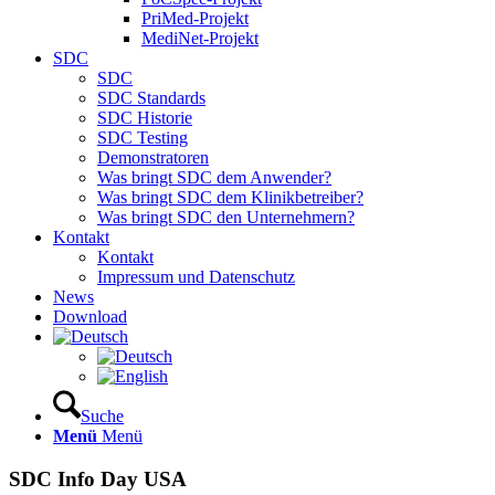
PriMed-Projekt
MediNet-Projekt
SDC
SDC
SDC Standards
SDC Historie
SDC Testing
Demonstratoren
Was bringt SDC dem Anwender?
Was bringt SDC dem Klinikbetreiber?
Was bringt SDC den Unternehmern?
Kontakt
Kontakt
Impressum und Datenschutz
News
Download
Suche
Menü
Menü
SDC Info Day USA