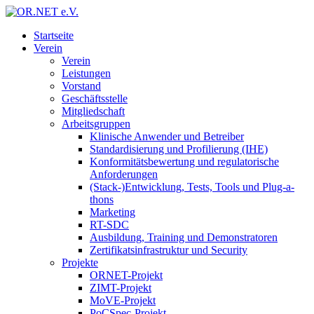
Startseite
Verein
Verein
Leistungen
Vorstand
Geschäftsstelle
Mitgliedschaft
Arbeitsgruppen
Klinische Anwender und Betreiber
Standardisierung und Profilierung (IHE)
Konformitätsbewertung und regulatorische
Anforderungen
(Stack-)Entwicklung, Tests, Tools und Plug-a-
thons
Marketing
RT-SDC
Ausbildung, Training und Demonstratoren
Zertifikatsinfrastruktur und Security
Projekte
ORNET-Projekt
ZIMT-Projekt
MoVE-Projekt
PoCSpec-Projekt