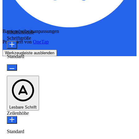
Barrierefreiheitsanpassungen
Inhaltsmodule
Schriftgröße
Präsentiert von
OneTap
Werkzeugleiste ausblenden
Standard
Lesbare Schrift
Zeilenhöhe
Standard