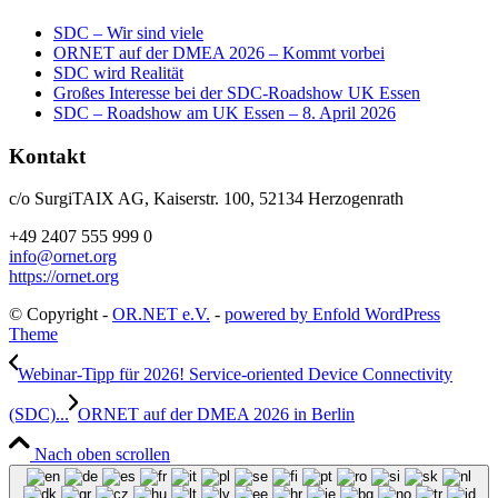
SDC – Wir sind viele
ORNET auf der DMEA 2026 – Kommt vorbei
SDC wird Realität
Großes Interesse bei der SDC-Roadshow UK Essen
SDC – Roadshow am UK Essen – 8. April 2026
Kontakt
c/o SurgiTAIX AG, Kaiserstr. 100, 52134 Herzogenrath
+49 2407 555 999 0
info@ornet.org
https://ornet.org
© Copyright -
OR.NET e.V.
-
powered by Enfold WordPress
Theme
Webinar-Tipp für 2026! Ser­vice-ori­en­ted Device Con­nec­ti­vi­ty
(SDC)...
ORNET auf der DMEA 2026 in Berlin
Nach oben scrollen