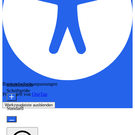
Barrierefreiheitsanpassungen
Inhaltsmodule
Schriftgröße
Präsentiert von
OneTap
Werkzeugleiste ausblenden
Standard