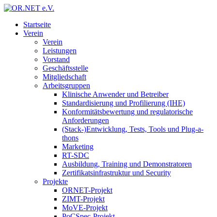
Startseite
Verein
Verein
Leistungen
Vorstand
Geschäftsstelle
Mitgliedschaft
Arbeitsgruppen
Klinische Anwender und Betreiber
Standardisierung und Profilierung (IHE)
Konformitätsbewertung und regulatorische
Anforderungen
(Stack-)Entwicklung, Tests, Tools und Plug-a-
thons
Marketing
RT-SDC
Ausbildung, Training und Demonstratoren
Zertifikatsinfrastruktur und Security
Projekte
ORNET-Projekt
ZIMT-Projekt
MoVE-Projekt
PoCSpec-Projekt