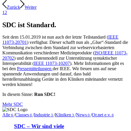
Zurück
Weiter
1
2
SDC ist Standard.
Seit dem 15.01.2019 ist nun auch der letzte Teilstandard (
IEEE
11073-20701
) verfügbar. Dieser schafft nun als „Glue“-Standard die
Verbindung zwischen dem Standard zur webservicebasierten
Kommunikation verschiedener Medizinprodukte (
ISO/IEEE 11073-
20702
) und dem Datenmodell zur Unterstützung syntaktischer
Interoperabilität (
IEEE 11073-10207
). Mehr Informationen gibt es
bei den
Pressemitteilungen
der IEEE. Wir freuen uns auf neue
spannende Anwendungen und darauf, dass bald
herstellerunabhängig Geräte in den Kliniken miteinander vernetzt
werden können!
In diesem Sinne:
Run SDC!
Mehr SDC
Alle
/
Classes
/
Industrie
/
Kliniken
/
News
/
Or.net e.v.
6
0
3
3
0
6
SDC – Wir sind viele