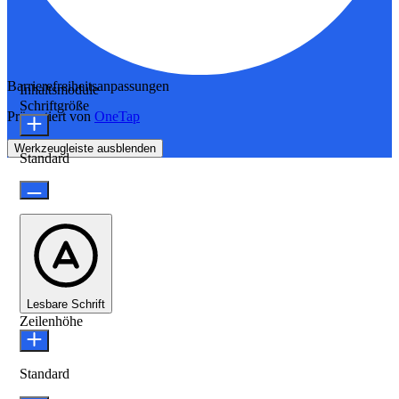
Barrierefreiheitsanpassungen
Inhaltsmodule
Schriftgröße
Präsentiert von
OneTap
Werkzeugleiste ausblenden
Standard
Lesbare Schrift
Zeilenhöhe
Standard