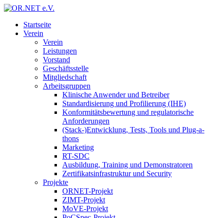
Startseite
Verein
Verein
Leistungen
Vorstand
Geschäftsstelle
Mitgliedschaft
Arbeitsgruppen
Klinische Anwender und Betreiber
Standardisierung und Profilierung (IHE)
Konformitätsbewertung und regulatorische
Anforderungen
(Stack-)Entwicklung, Tests, Tools und Plug-a-
thons
Marketing
RT-SDC
Ausbildung, Training und Demonstratoren
Zertifikatsinfrastruktur und Security
Projekte
ORNET-Projekt
ZIMT-Projekt
MoVE-Projekt
PoCSpec-Projekt