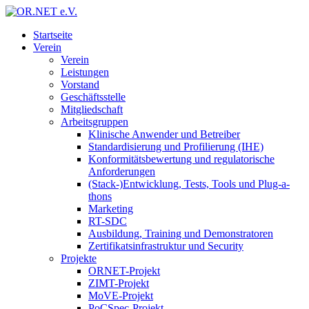
Startseite
Verein
Verein
Leistungen
Vorstand
Geschäftsstelle
Mitgliedschaft
Arbeitsgruppen
Klinische Anwender und Betreiber
Standardisierung und Profilierung (IHE)
Konformitätsbewertung und regulatorische
Anforderungen
(Stack-)Entwicklung, Tests, Tools und Plug-a-
thons
Marketing
RT-SDC
Ausbildung, Training und Demonstratoren
Zertifikatsinfrastruktur und Security
Projekte
ORNET-Projekt
ZIMT-Projekt
MoVE-Projekt
PoCSpec-Projekt