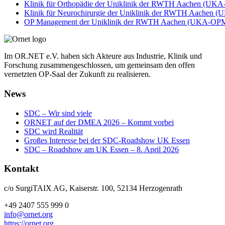
Klinik für Orthopädie der Uniklinik der RWTH Aachen (UKA
Klinik für Neurochirurgie der Uniklinik der RWTH Aachen 
OP Management der Uniklinik der RWTH Aachen (UKA-OP
Im OR.NET e.V. haben sich Akteure aus Industrie, Klinik und
Forschung zusammengeschlossen, um gemeinsam den offen
vernetzten OP-Saal der Zukunft zu realisieren.
News
SDC – Wir sind viele
ORNET auf der DMEA 2026 – Kommt vorbei
SDC wird Realität
Großes Interesse bei der SDC-Roadshow UK Essen
SDC – Roadshow am UK Essen – 8. April 2026
Kontakt
c/o SurgiTAIX AG, Kaiserstr. 100, 52134 Herzogenrath
+49 2407 555 999 0
info@ornet.org
https://ornet.org