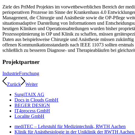
Ziele des PriMed Projektes im vorwettbewerblichen Bereich der me
perioperativen Prozesse im Sinne der Krankenhaus 4.0 Entwicklungen 
Management, die Chirurgie und Anästhesie sowie die OP-Pflege weite
situationsadaptive Darstellung von Informationen und Entscheidungsu
heutigen Kliniken und Operationsabteilungen wurden bisher proprietär
Prozessoptimierung in OP und Klinik zu schaffen, müssen gerätespezi
Daten aus beispielsweise Chirurgie und Anästhesie müssen zukünftig
offenen Kommunikationsstandards nach IEEE 11073 sollten erstmals d
schließlich zu besseren Diagnose- und Therapieabläufen bei gleichze
Projektpartner
Industrie
Forschung
Zurück
Weiter
SurgiTAIX AG
Docs in Clouds GmbH
BEGER DESIGN
IT4process GmbH
Localite GmbH
mediTEC – Lehrstuhl für Medizintechnik, RWTH Aachen
Klinik für Anästhesiologie in der Uniklinik der RWTH Aac