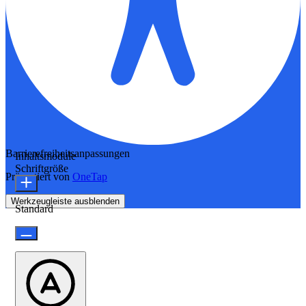
Barrierefreiheitsanpassungen
Inhaltsmodule
Schriftgröße
Präsentiert von
OneTap
Werkzeugleiste ausblenden
Standard