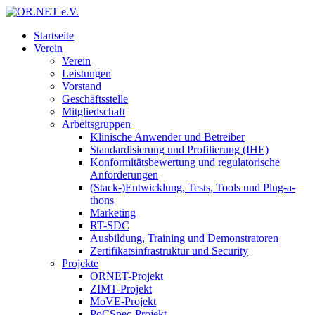
Startseite
Verein
Verein
Leistungen
Vorstand
Geschäftsstelle
Mitgliedschaft
Arbeitsgruppen
Klinische Anwender und Betreiber
Standardisierung und Profilierung (IHE)
Konformitätsbewertung und regulatorische
Anforderungen
(Stack-)Entwicklung, Tests, Tools und Plug-a-
thons
Marketing
RT-SDC
Ausbildung, Training und Demonstratoren
Zertifikatsinfrastruktur und Security
Projekte
ORNET-Projekt
ZIMT-Projekt
MoVE-Projekt
PoCSpec-Projekt