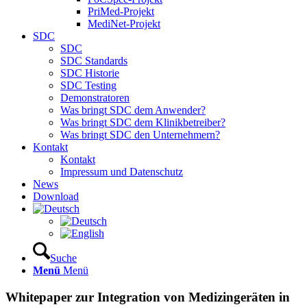
PriMed-Projekt
MediNet-Projekt
SDC
SDC
SDC Standards
SDC Historie
SDC Testing
Demonstratoren
Was bringt SDC dem Anwender?
Was bringt SDC dem Klinikbetreiber?
Was bringt SDC den Unternehmern?
Kontakt
Kontakt
Impressum und Datenschutz
News
Download
Suche
Menü
Menü
Whitepaper zur Integration von Medizingeräten in